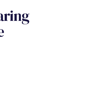
aring
e