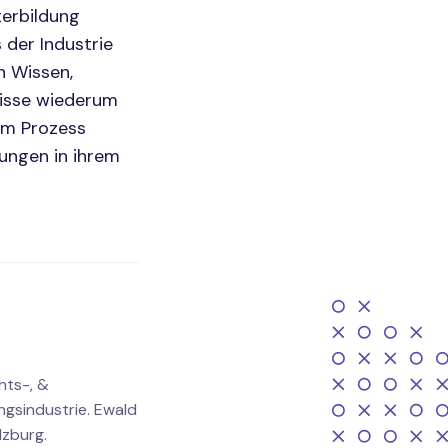
erbildung
 der Industrie
n Wissen,
nisse wiederum
em Prozess
rungen in ihrem
hts-, &
ngsindustrie. Ewald
lzburg.