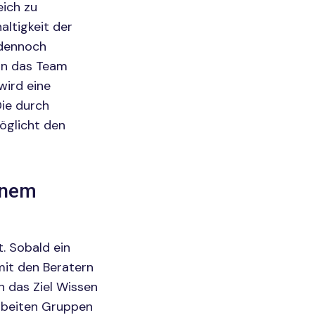
eich zu
altigkeit der
 dennoch
 in das Team
wird eine
Die durch
öglicht den
inem
t. Sobald ein
mit den Beratern
 das Ziel Wissen
rbeiten Gruppen