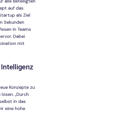
 alle Beteiligten
ept auf das
tartup als Ziel
 in Sekunden
issen in Teams
hervor. Dabei
bination mit
Intelligenz
neue Konzepte zu
lösen. „Durch
selbst in das
ir eine hohe