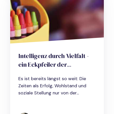
Intelligenz durch Vielfalt -
ein Eckpfeiler der
kollektiven Intelligenz:
Es ist bereits längst so weit: Die
Versteckte Potentiale
Zeiten als Erfolg, Wohlstand und
nutzen um zu einer echten
soziale Stellung nur von der...
„Learning Organization“ zu
werden.