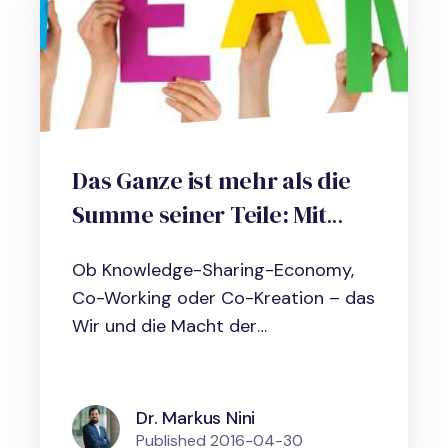
Das Ganze ist mehr als die
Summe seiner Teile: Mit
Vernetzung, Kollaboration
Ob Knowledge-Sharing-Economy,
und Teamarbeit die
Co-Working oder Co-Kreation – das
Wettbewerbsfähigkeit
Wir und die Macht der
steigern
Gemeinschaft...
Dr. Markus Nini
Published
2016-04-30