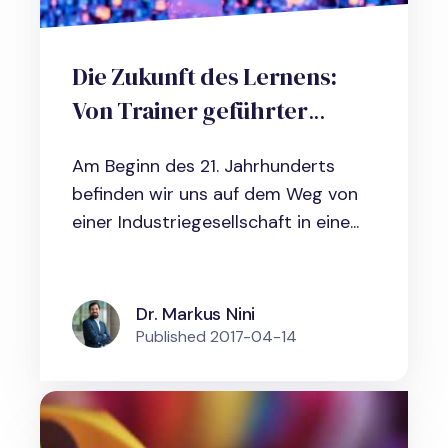
Die Zukunft des Lernens:
Von Trainer geführter
Weiterbildung zu agilem,
Am Beginn des 21. Jahrhunderts
faktenbasiertem und
befinden wir uns auf dem Weg von
kollaborativem Lernen
einer Industriegesellschaft in eine...
Dr. Markus Nini
Published
2017-04-14