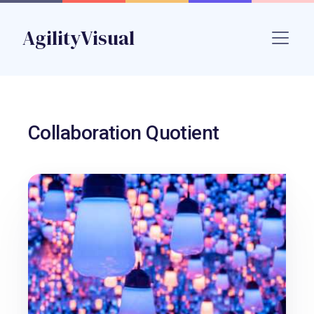
Skip to main content
AgilityVisual
Name
Collaboration Quotient