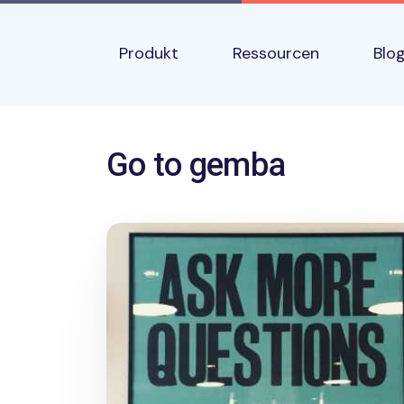
Skip to main content
Main navigation
Produkt
Ressourcen
Blo
Name
Go to gemba