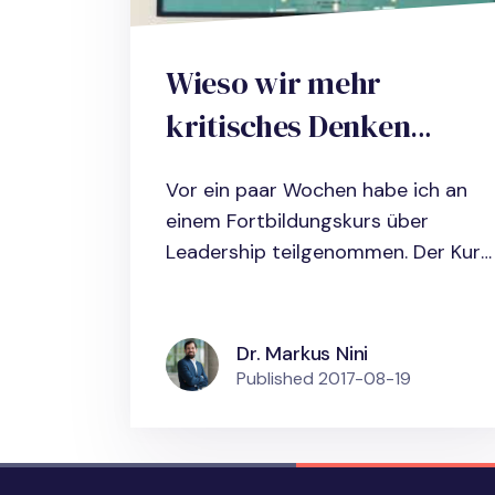
Wieso wir mehr
kritisches Denken
brauchen und wie du
Vor ein paar Wochen habe ich an
die hierfür notwendige
einem Fortbildungskurs über
Fähigkeiten in
Leadership teilgenommen. Der Kurs
war...
Unternehmen
entwickeln kannst
Dr. Markus Nini
Published
2017-08-19