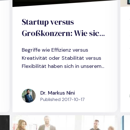
Startup versus
Großkonzern: Wie sich
Effizienz und Kreativität
Begriffe wie Effizienz versus
mit kontextueller
Kreativität oder Stabilität versus
Ambidextrie in einer
Flexibilität haben sich in unserem...
Organisation
vereinbaren lassen.
Dr. Markus Nini
Published
2017-10-17