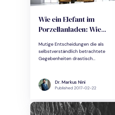
Wie ein Elefant im
Porzellanladen: Wie
man beim Fällen
Mutige Entscheidungen die als
mutiger
selbstverständlich betrachtete
Entscheidungen
Gegebenheiten drastisch
verändern,...
ungewollte
Konsequenzen
Dr. Markus Nini
vermeidet
Published
2017-02-22