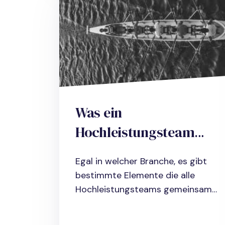
Was ein
Hochleistungsteam
ausmacht und wie du
Egal in welcher Branche, es gibt
eines aufbaust
bestimmte Elemente die alle
Hochleistungsteams gemeinsam
haben....