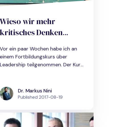
Wieso wir mehr
kritisches Denken
brauchen und wie du
Vor ein paar Wochen habe ich an
die hierfür notwendigen
einem Fortbildungskurs über
Fähigkeiten in
Leadership teilgenommen. Der Kurs
war...
Unternehmen
entwickeln kannst
Dr. Markus Nini
Published
2017-08-19