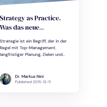
Strategy as Practice.
Was das neue
Verständnis von
Strategie ist ein Begriff, der in der
Strategie als
Regel mit Top-Management.
„Strategizing“ für die
langfristiger Planung, Zielen und...
Praxis bedeutet
Dr. Markus Nini
Published
2015-12-11