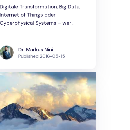
Trends, die
Digitale Transformation, Big Data,
Unternehmen nicht
Internet of Things oder
verpassen sollten
Cyberphysical Systems – wer
heute die...
Dr. Markus Nini
Published
2016-05-15