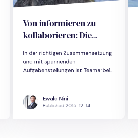
Von informieren zu
kollaborieren: Die
Evolution der
In der richtigen Zusammensetzung
Zusammenarbeit im
und mit spannenden
Internet
Aufgabenstellungen ist Teamarbeit
nicht nur...
Ewald Nini
Published
2015-12-14