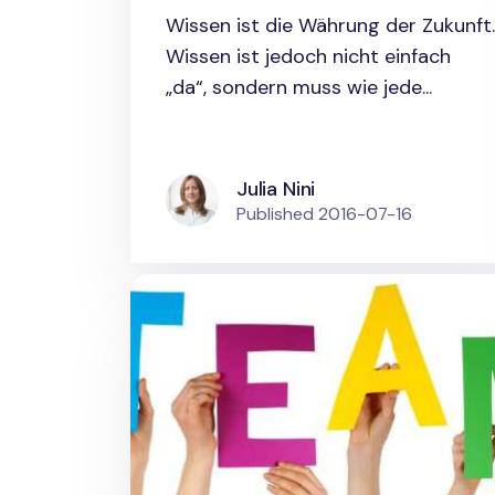
schneller, einfacher und
Wissen ist die Währung der Zukunft.
kostengünstiger
Wissen ist jedoch nicht einfach
wertvolles Wissen
„da“, sondern muss wie jede...
produzieren.
Julia Nini
Published
2016-07-16