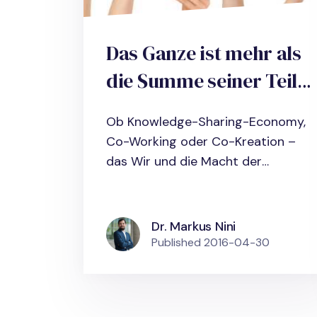
Das Ganze ist mehr als
die Summe seiner Teile:
Mit Vernetzung,
Ob Knowledge-Sharing-Economy,
Kollaboration und
Co-Working oder Co-Kreation –
Teamarbeit die
das Wir und die Macht der
Gemeinschaft...
Wettbewerbsfähigkeit
steigern
Dr. Markus Nini
Published
2016-04-30
Pagination