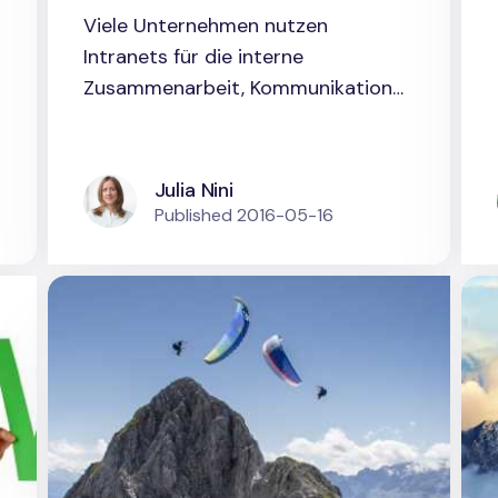
Schlüssel zu
Viele Unternehmen nutzen
organisationalem
Intranets für die interne
Lernen und gesteigerter
Zusammenarbeit, Kommunikation
und zum...
Effizienz
Julia Nini
Published
2016-05-16